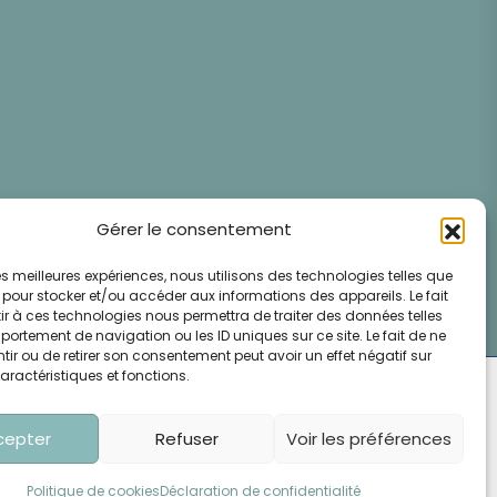
Gérer le consentement
 les meilleures expériences, nous utilisons des technologies telles que
 pour stocker et/ou accéder aux informations des appareils. Le fait
r à ces technologies nous permettra de traiter des données telles
ortement de navigation ou les ID uniques sur ce site. Le fait de ne
ir ou de retirer son consentement peut avoir un effet négatif sur
aractéristiques et fonctions.
 Confidentialités
Conditions Générales de Ventes
ditions Générales d'Utilisation
Mentions Légales
cepter
Refuser
Voir les préférences
Politique de cookies
Déclaration de confidentialité