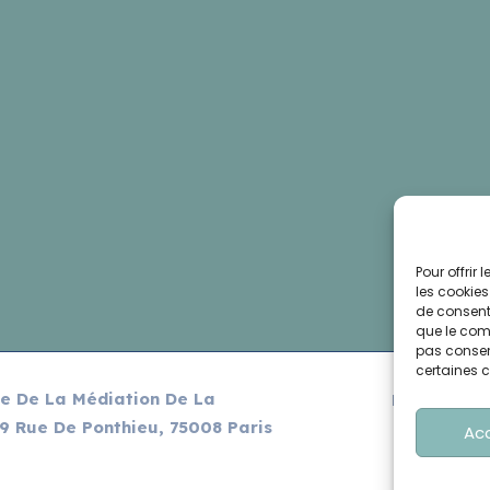
Pour offrir
les cookies
de consenti
que le comp
pas consent
certaines c
e De La Médiation De La
Politique de
9 Rue De Ponthieu, 75008 Paris
Con
Ac