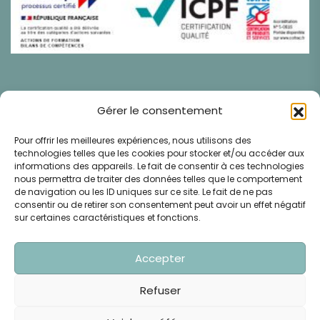
Gérer le consentement
Pour offrir les meilleures expériences, nous utilisons des
technologies telles que les cookies pour stocker et/ou accéder aux
Médiation De La Consommation : CM2C Centre De
informations des appareils. Le fait de consentir à ces technologies
La Médiation De La Consommation De Conciliateurs
nous permettra de traiter des données telles que le comportement
de navigation ou les ID uniques sur ce site. Le fait de ne pas
De Justice 49 Rue De Ponthieu, 75008 Paris
consentir ou de retirer son consentement peut avoir un effet négatif
Www.cm2c.net
sur certaines caractéristiques et fonctions.
Copyright © 2025 Vastes Ressources - Tous Droits
Accepter
Réservés
Refuser
Politique de Confidentialités
Conditions Générales de Ventes