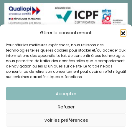
Gérer le consentement
Pour offrir les meilleures expériences, nous utilisons des
technologies telles que les cookies pour stocker et/ou accéder aux
informations des appareils. Le fait de consentir à ces technologies
nous permettra de traiter des données telles que le comportement
de navigation ou les ID uniques sur ce site. Le fait de ne pas
consentir ou de retirer son consentement peut avoir un effet négatif
sur certaines caractéristiques et fonctions.
Médiation De La Consommation : CM2C Centre De
La Médiation De La Consommation De Conciliateurs
De Justice 49 Rue De Ponthieu, 75008 Paris
Accepter
Www.cm2c.net
Refuser
Copyright © 2025 Vastes Ressources - Tous Droits
Voir les préférences
Réservés