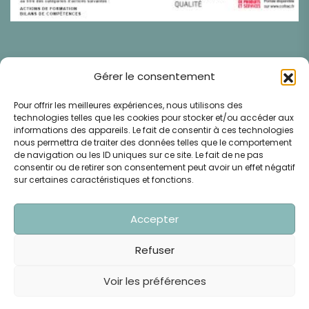
Gérer le consentement
Pour offrir les meilleures expériences, nous utilisons des
technologies telles que les cookies pour stocker et/ou accéder aux
Médiation De La Consommation : CM2C Centre De
informations des appareils. Le fait de consentir à ces technologies
La Médiation De La Consommation De Conciliateurs
nous permettra de traiter des données telles que le comportement
de navigation ou les ID uniques sur ce site. Le fait de ne pas
De Justice 49 Rue De Ponthieu, 75008 Paris
consentir ou de retirer son consentement peut avoir un effet négatif
Www.cm2c.net
sur certaines caractéristiques et fonctions.
Copyright © 2025 Vastes Ressources - Tous Droits
Accepter
Réservés
Refuser
Politique de Confidentialités
Conditions Générales de Ventes
Voir les préférences
Conditions Générales d'Utilisation
Mentions Légales